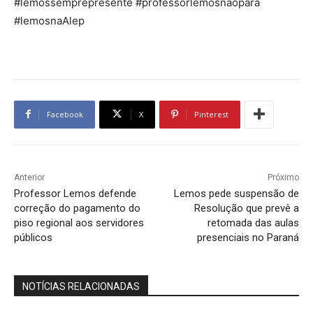
#lemossemprepresente #professorlemosnãopara
#lemosnaAlep
Facebook
X
Pinterest
Anterior
Próximo
Professor Lemos defende
Lemos pede suspensão de
correção do pagamento do
Resolução que prevê a
piso regional aos servidores
retomada das aulas
públicos
presenciais no Paraná
NOTÍCIAS RELACIONADAS