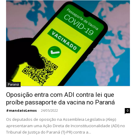
Paraná
Oposição entra com ADI contra lei que
proíbe passaporte da vacina no Paraná
#mandatoLemos
-
24/05/2022
0
Os deputados de oposição na Assembleia Legislativa (Alep)
apresentaram uma Ação Direta de Inconstitucionalidade (ADI) no
Tribunal de Justiça do Paraná (TJ-PR) contra a...