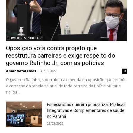
SERVIDORES PÚBLICOS
Oposição vota contra projeto que
reestrutura carreiras e exige respeito do
governo Ratinho Jr. com as polícias
#mandatoLemos
-
31/03/2022
0
O governo Ratinho Jr. derrubou a emenda da oposição que propôs
a correção da tabela salarial de toda carreira da Polícia Militar e
Polícia...
Especialistas querem popularizar Práticas
Integrativas e Complementares de saúde
no Paraná
28/03/2022