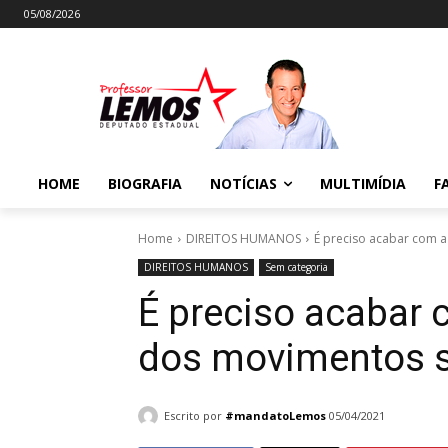
05/08/2026
HOME
BIOGRAFIA
NOTÍCIAS
MULTIMÍDIA
F
Home
DIREITOS HUMANOS
É preciso acabar com a
DIREITOS HUMANOS
Sem categoria
É preciso acabar 
dos movimentos s
Escrito por
#mandatoLemos
05/04/2021