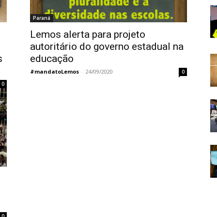
Paraná
Lemos alerta para projeto
autoritário do governo estadual na
s
educação
#mandatoLemos
-
24/09/2020
0
0
0