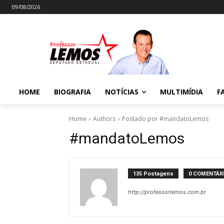
09/08/2026
HOME
BIOGRAFIA
NOTÍCIAS
MULTIMÍDIA
F
Home
Authors
Postado por #mandatoLemos
#mandatoLemos
135 Postagens
0 COMENTÁR
http://professorlemos.com.br